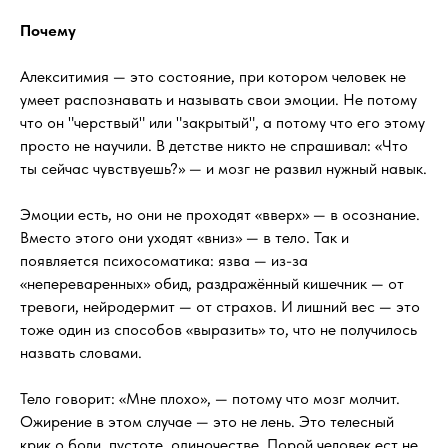
Почему
Алекситимия — это состояние, при котором человек не
умеет распознавать и называть свои эмоции. Не потому
что он "черствый" или "закрытый", а потому что его этому
просто не научили. В детстве никто не спрашивал: «Что
ты сейчас чувствуешь?» — и мозг не развил нужный навык.
Эмоции есть, но они не проходят «вверх» — в осознание.
Вместо этого они уходят «вниз» — в тело. Так и
появляется психосоматика: язва — из-за
«непереваренных» обид, раздражённый кишечник — от
тревоги, нейродермит — от страхов. И лишний вес — это
тоже один из способов «выразить» то, что не получилось
назвать словами.
Тело говорит: «Мне плохо», — потому что мозг молчит.
Ожирение в этом случае — это не лень. Это телесный
крик о боли, пустоте, одиночестве. Порой человек ест не