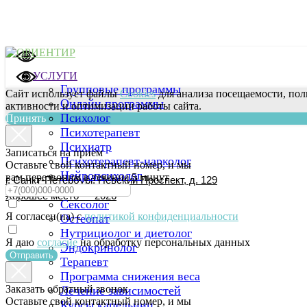
УСЛУГИ
Групповые программы
Сайт использует файлы
Cookies
для анализа посещаемости, пол
Онлайн программы
активности и оптимизации работы сайта.
Психолог
Принять
Психотерапевт
Психиатр
Записаться на приём
Психотерапевт-нарколог
Оставьте свой контактный номер, и мы
Нейропсихолог
вам перезвоним в течение 5 минут
г. Санкт-Петербург. Невский Проспект, д. 129
Невролог
Хорошее место — 2026
Хорошее место — 2026
Сексолог
Я согласен(на) с
политикой конфиденциальности
Остеопат
Нутрициолог и диетолог
Я даю
согласие
на обработку персональных данных
Эндокринолог
Отправить
Терапевт
Программа снижения веса
Заказать обратный звонок
Лечение зависимостей
Оставьте свой контактный номер, и мы
Курсы капельниц