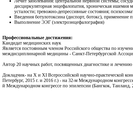
Лечит заболевания: центральной нервной системы; сосуд
дисциркуляторная энцефалопатия, хроническая ишемия мо
усталости; тревожно-депрессивные состояния; психосом
Введения ботулотоксина (диспорт, ботокс), применение 
Выполнение ЭЭГ (электроэнцефалография)
Профессиональные достижения:
Кандидат медицинских наук
Является постоянным членом Российского общества по изучен
междисциплинарной медицины - Санкт-Петербургской Ассоци
Автор 20 научных работ, посвященных диагностике и лечению
Докладчик- на Х и XI Всероссийской научно-практической кон
Петербург, 2015 г. и 2016 г.) - на 32-м Международном конгресс
й Международном конгрессе по эпилепсии (Бангкок, Таиланд, 2