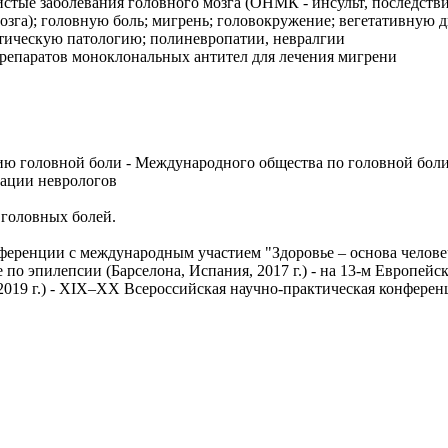
истые заболевания головного мозга (ОНМК - инсульт, последств
зга); головную боль; мигрень; головокружение; вегетативную 
атическую патологию; полиневропатии, невралгии
препаратов моноклональных антител для лечения мигрени
ию головной боли - Международного общества по головной боли
ации неврологов
 головных болей.
ференции с международным участием "Здоровье – основа челове
е по эпилепсии (Барселона, Испания, 2017 г.) - на 13-м Европейск
019 г.) - XIX–XX Всероссийская научно-практическая конференц