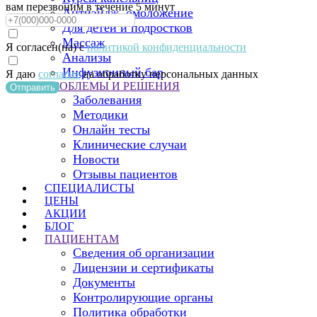
вам перезвоним в течение 5 минут
Антиэйдж, омоложение
Для детей и подростков
Массаж
Я согласен(на) с
политикой конфиденциальности
Анализы
Инфузионный бар
Я даю
согласие
на обработку персональных данных
ПРОБЛЕМЫ И РЕШЕНИЯ
Отправить
Заболевания
Методики
Онлайн тесты
Клинические случаи
Новости
Отзывы пациентов
СПЕЦИАЛИСТЫ
ЦЕНЫ
АКЦИИ
БЛОГ
ПАЦИЕНТАМ
Сведения об организации
Лицензии и сертификаты
Документы
Контролирующие органы
Политика обработки