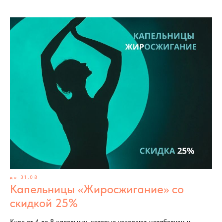
до 31.08
Капельницы «Жиросжигание» со
скидкой 25%
Курс от 4 до 8 капельниц, которые ускоряют метаболизм и