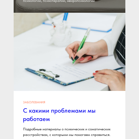
психологии, психотерапии, нейропсихологии
прием сегодня
+7
Записаться
Нажимая на кнопку, вы даете согласие на
об
работку персональных данных
ЗАБОЛЕВАНИЯ
Или позвоните нам:
С какими проблемами мы
+7 812 507 60 22
работаем
Подробные материалы о психических и соматических
расстройствах, с которыми мы помогаем справиться.