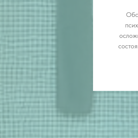
Обс
псих
осложн
состоя