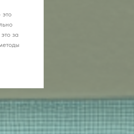
 это
ельно
 это за
 методы