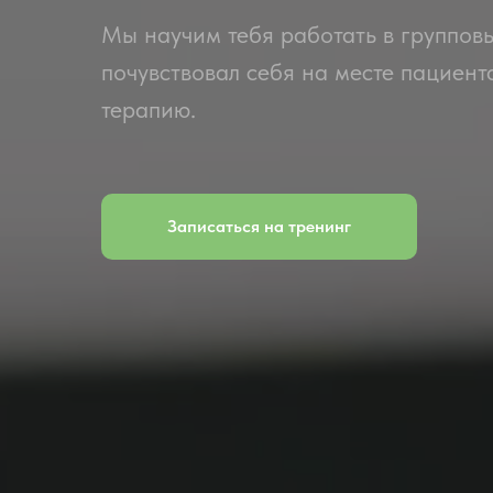
Мы научим тебя работать в группов
почувствовал себя на месте пациент
терапию.
Записаться на тренинг