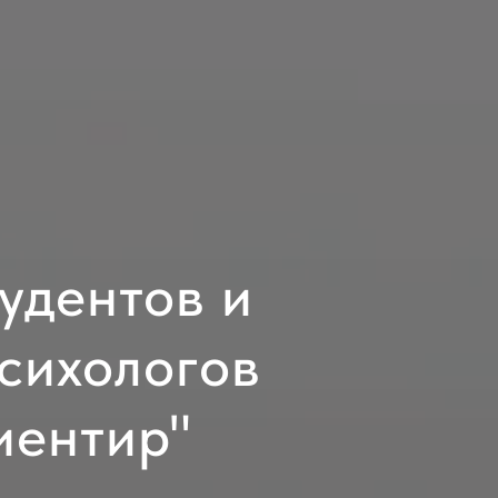
удентов и
сихологов
иентир"